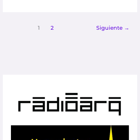
1
2
Siguiente
→