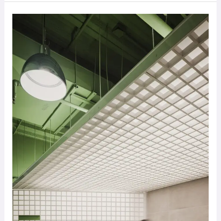
Corporativo
IS
19
–
Prototype
Architecture
Studio