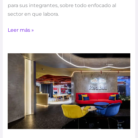
para sus integrantes, sobre todo enfocado al
sector en que labora.
Leer más »
corporativo
Red
bull
–
WTF
Arquitectos