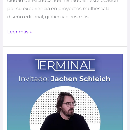
ciudad de Pachuca, fue invitado en esta ocasión
por su experiencia en proyectos multiescala,
diseño editorial, gráfico y otros más.
Leer más »
EP
2
–
terminal
–
Sostenibilidad
–
Jachen
Schleich