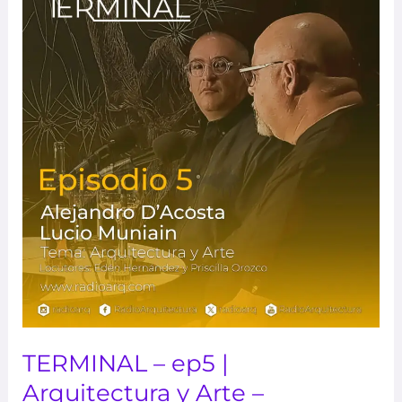
–
ep5
|
Arquitectura
y
Arte
–
Alejandro
D’Acosta
y
Lucio
Muniain
TERMINAL – ep5 |
Arquitectura y Arte –