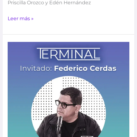
Priscilla Orozco y Edén Hernández
Leer más »
EP
1
–
TERMINAL
–
GENTRIFICACIÓN
–
FEDERICO
CERDAS