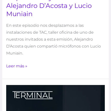
Alejandro D’Acosta y Lucio
Muniain
En este episodio nos desplazamos a las
instalaciones de TAC, taller oficina de uno de
nuestros invitados a esta emisión, Alejandro
D’Acosta quien compartió micrófonos con Lucio
Muniain.
Leer más »
TERMINAL
–
ep4
|