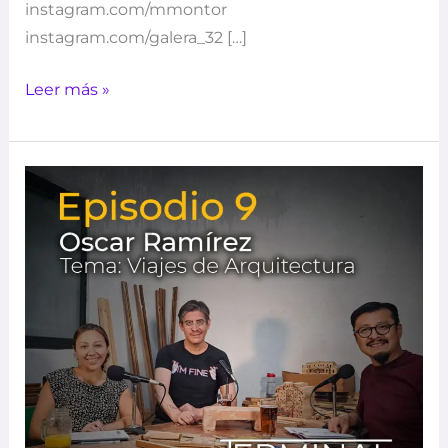
instagram.com/mmontor
instagram.com/galera_32 […]
Leer más »
TERMINAL
|
EP9
–
Viajes
de
Arquitectura
–
Oscar
Ramírez