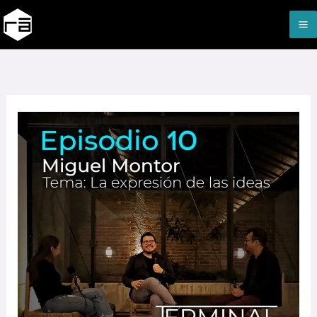
Ir
M
al
M
contenido
TERMINAL
|
EP10
–
La
Expresión
de
las
Ideas
–