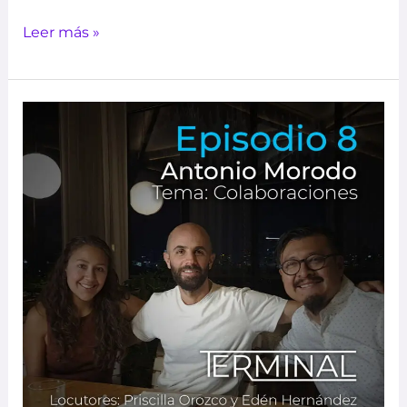
Leer más »
TERMINAL
|
EP8
–
Colaboraciones
–
Antonio
Morodo