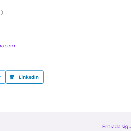
O
ra.com
r
LinkedIn
Entrada sig