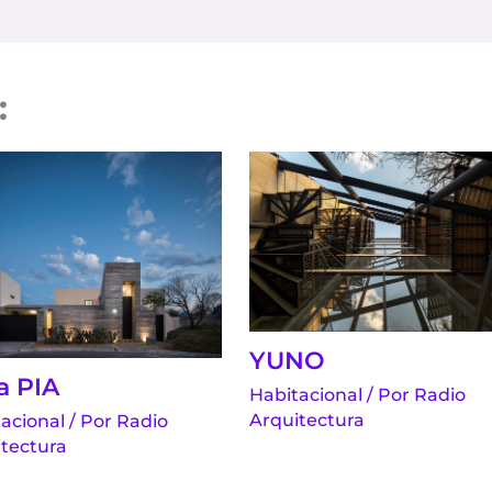
:
YUNO
a PIA
Habitacional
/ Por
Radio
Arquitectura
acional
/ Por
Radio
tectura