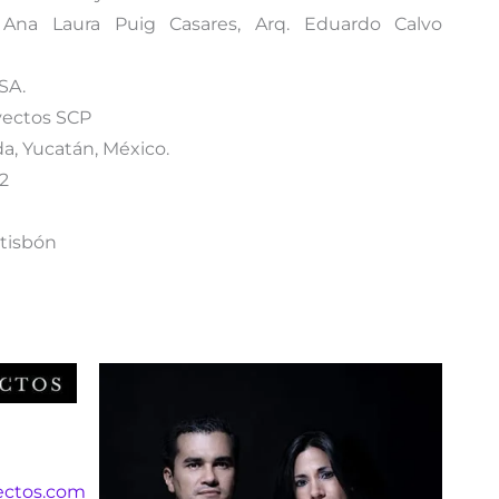
Ana Laura Puig Casares, Arq. Eduardo Calvo
SA.
yectos SCP
a, Yucatán, México.
2
tisbón
ectos.com