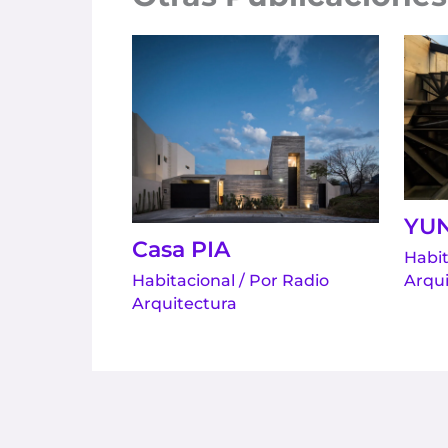
YU
Casa PIA
Habit
Arqui
Habitacional
/ Por
Radio
Arquitectura