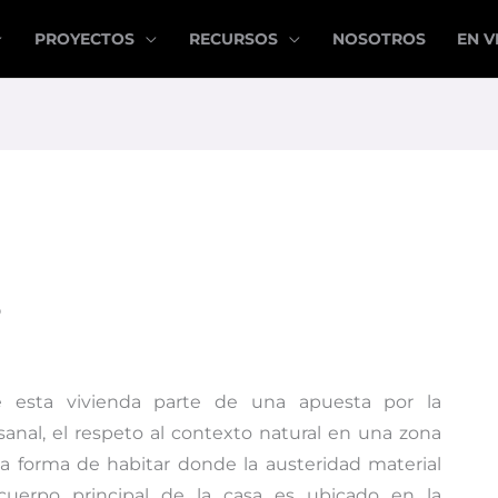
PROYECTOS
RECURSOS
NOSOTROS
EN V
P
e esta vivienda parte de una apuesta por la
sanal, el respeto al contexto natural en una zona
a forma de habitar donde la austeridad material
 cuerpo principal de la casa es ubicado en la