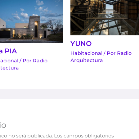
YUNO
a PIA
Habitacional
/ Por
Radio
Arquitectura
acional
/ Por
Radio
tectura
io
ico no será publicada.
Los campos obligatorios