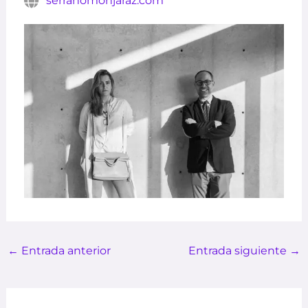
serranomonjaraz.com
←
Entrada anterior
Entrada siguiente
→