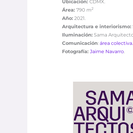
Ubicación:
CDMX.
2
Área:
790
m
Año:
2021.
Arquitectura e interiorismo:
Iluminación:
Sama Arquitecto
Comunicación
:
área colectiva.
Fotografía:
Jaime Navarro
.