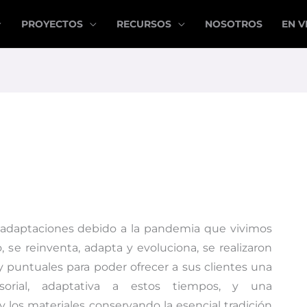
PROYECTOS
RECURSOS
NOSOTROS
EN V
adaptaciones debido a la pandemia que vivimos
, se reinventa, adapta y evoluciona, se realizaron
puntuales para poder ofrecer a sus clientes una
sorial, adaptativa a estos tiempos, y una
 los materiales conservando la esencial tradición