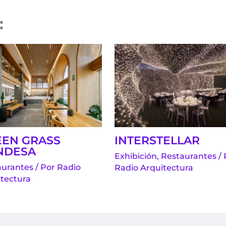
:
INTERSTELLAR
EEN GRASS
NDESA
Exhibición
,
Restaurantes
/ 
aurantes
/ Por
Radio
Radio Arquitectura
tectura