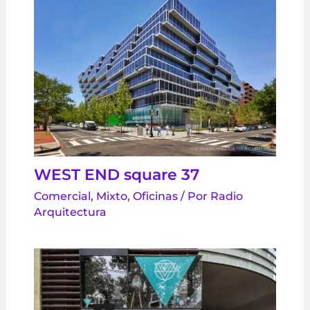
WEST END square 37
Comercial
,
Mixto
,
Oficinas
/ Por
Radio
Arquitectura