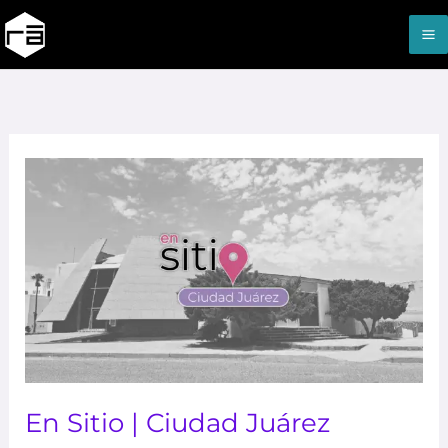
Ir
M
al
M
contenido
En
Sitio
|
Ciudad
Juárez
En Sitio | Ciudad Juárez