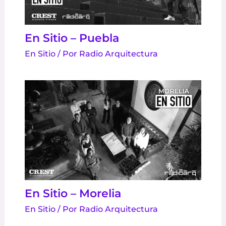
En Sitio – Puebla
En Sitio
/ Por
Radio Arquitectura
En Sitio – Morelia
En Sitio
/ Por
Radio Arquitectura