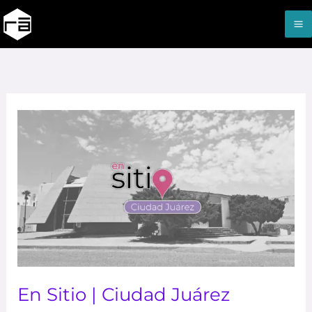
Ir
M
al
M
contenido
En
Sitio
|
Ciudad
Juárez
En Sitio | Ciudad Juárez