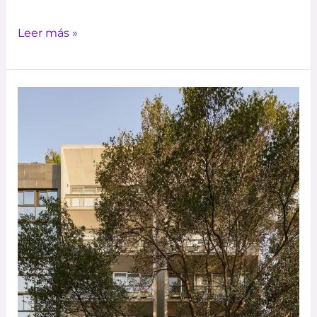
Leer más »
Oaxaca
88
|
CCA
+
IP
STUDIO