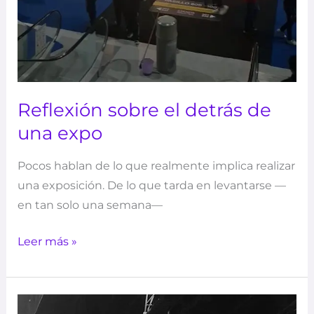
Reflexión sobre el detrás de
una expo
Pocos hablan de lo que realmente implica realizar
una exposición. De lo que tarda en levantarse —
en tan solo una semana—
Leer más »
Para