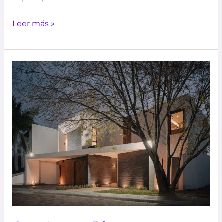
Leer más »
Casa
Luna
–
Dionne
Arquitectos