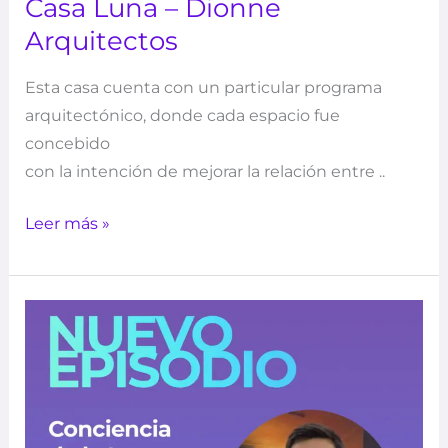
Casa Luna – Dionne
Arquitectos
Esta casa cuenta con un particular programa
arquitectónico, donde cada espacio fue
concebido
con la intención de mejorar la relación entre ..
Leer más »
Conciencia
de
la
Luz
–