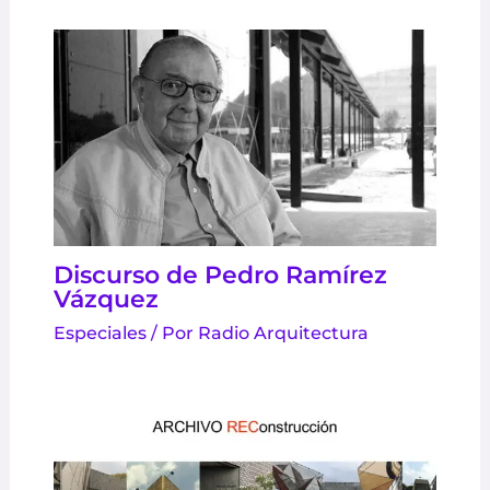
Discurso de Pedro Ramírez
Vázquez
Especiales
/ Por
Radio Arquitectura