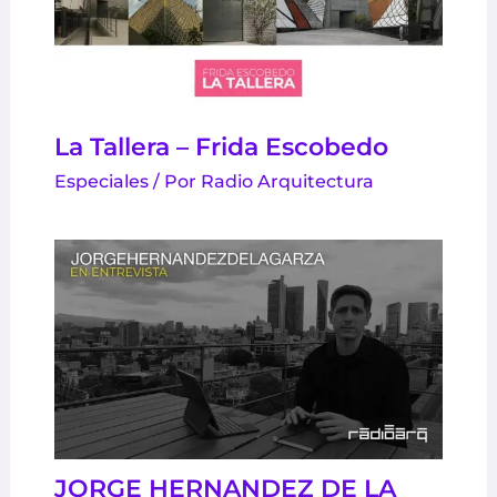
La Tallera – Frida Escobedo
Especiales
/ Por
Radio Arquitectura
JORGE HERNANDEZ DE LA