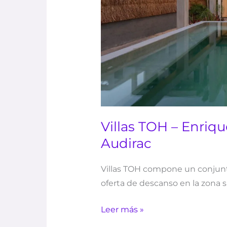
Eduardo
Audirac
Villas TOH – Enriq
Audirac
Villas TOH compone un conjunt
oferta de descanso en la zona s
Leer más »