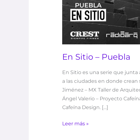
En Sitio – Puebla
En Sitio es una serie que junta
a las ciudades en donde crean s
Jiménez – MX Taller de Arquitec
Ángel Valerio – Proyecto Cafeína
Cafeína Design. […]
Leer más »