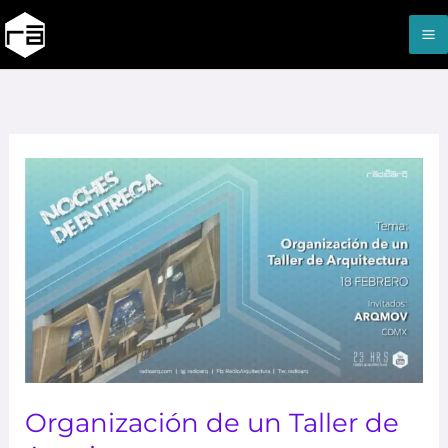
Ir
M
al
M
contenido
Organización
de
un
Taller
de
Arquitectura
Organización de un Taller de