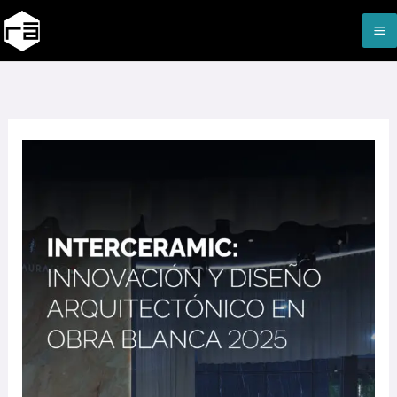
Ir
M
al
M
contenido
Interceramic:
Innovación
y
Diseño
Arquitectónico
en
OB
2025