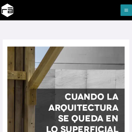
Ir
M
al
M
contenido
Cuando
la
arquitectura
se
queda
en
lo
superficial