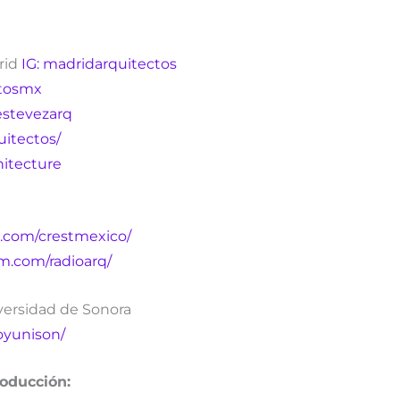
rid
IG: madridarquitectos
ctosmx
estevezarq
uitectos/
hitecture
.com/crestmexico/
m.com/radioarq/
versidad de Sonora
oyunison/
roducción: