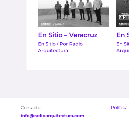
En Sitio – Veracruz
En S
En Sitio
/ Por
Radio
En Si
Arquitectura
Arqui
Contacto:
Política
info@radioarquitectura.com