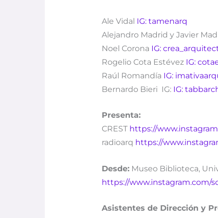
Ale Vidal
IG: tamenarq
Alejandro Madrid y Javier Mad
Noel Corona
IG: crea_arquite
Rogelio Cota Estévez
IG: cota
Raúl Romandía
IG: imativaarq
Bernardo Bieri IG:
IG: tabbarc
Presenta:
CREST
https://www.instagram
radioarq
https://www.instagra
Desde:
Museo Biblioteca, Uni
https://www.instagram.com/s
Asistentes de Dirección y P