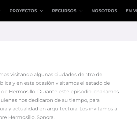
PROYECTOS
RECURSOS
NOSOTROS
EN V
mos visitando algunas ciudades dentro de
blica y en esta ocasión visitamos el estado de
d de Hermosillo. Durante este episodio, charlamos
quienes nos dedicaron de su tiempo, para
tura y actualidad en arquitectura. Los invitamos a
bre Hermosillo, Sonora.