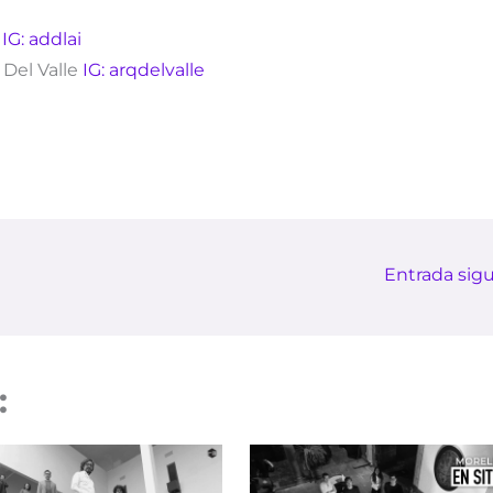
o
IG: addlai
 Del Valle
IG: arqdelvalle
Entrada sig
: