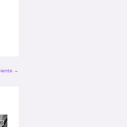
uiente
→